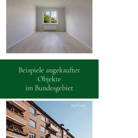
Beispiele angekaufter
Objekte
im Bundesgebiet
angekauft