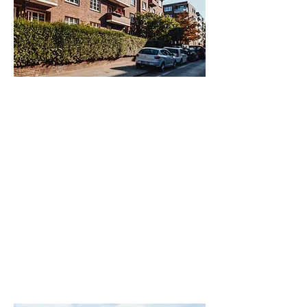
Hamburg | Winterhude
Einheiten
Baujahr
8
1928