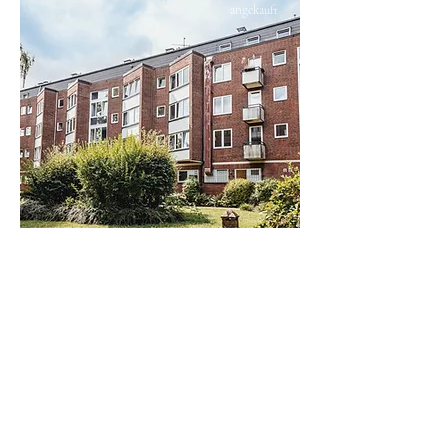
angekauft
Hamburg | Hoheluft-Ost
Einheiten
Baujahr
80
1964